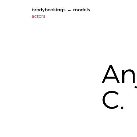
brodybookings
→
models
actors
An
C.