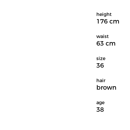
height
176 cm
waist
63 cm
size
36
hair
brown
age
38