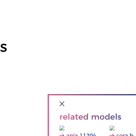
s
related models
anja 11204
cora b.