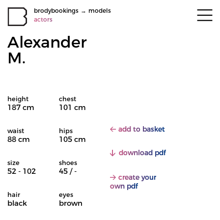
brodybookings
→
models
actors
Alexander
M.
height
chest
187 cm
101 cm
add to basket
waist
hips
88 cm
105 cm
download pdf
size
shoes
52 - 102
45 / -
create your
own pdf
hair
eyes
black
brown