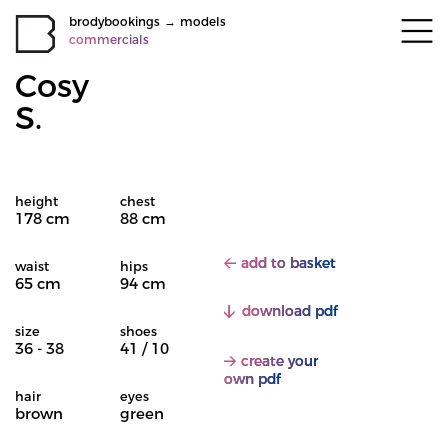
brodybookings
→
models
commercials
Cosy
S.
height
chest
178 cm
88 cm
add to basket
waist
hips
65 cm
94 cm
download pdf
size
shoes
36 - 38
41 / 10
create your
own pdf
hair
eyes
brown
green