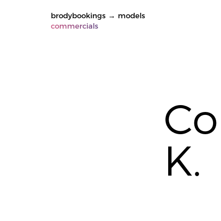
brodybookings
→
models
commercials
Co
K.