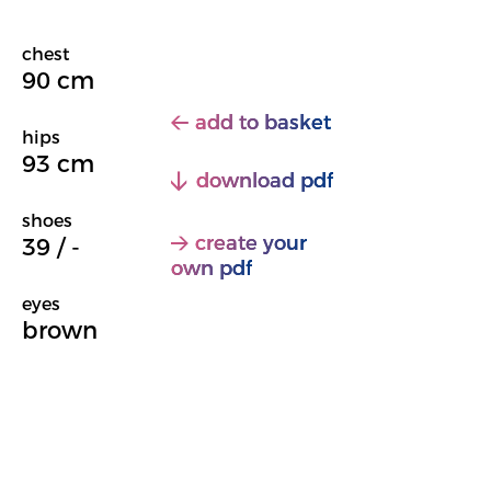
chest
90 cm
add to basket
hips
93 cm
download pdf
shoes
create your
39 / -
own pdf
eyes
brown