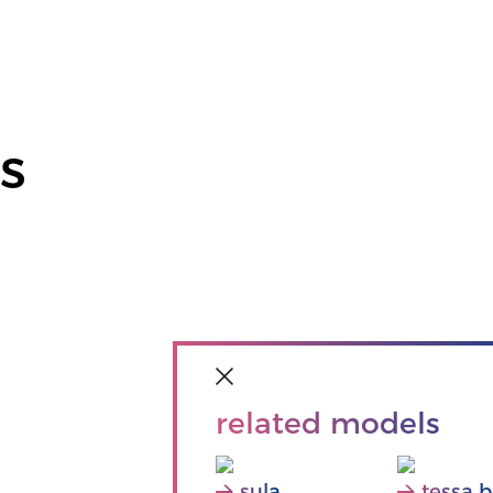
s
related models
sula
tessa b