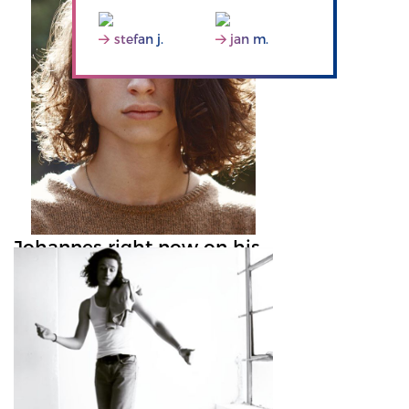
stefan j.
jan m.
Johannes right now on his
way to L.A.
He's living the California Lifestyle for a
month 🌴🌊☀️. @
johannes.held
#
caliboy
#
newfaces
#
motheragency
#
brodybookings
#
losangeles
#
internationalmodel