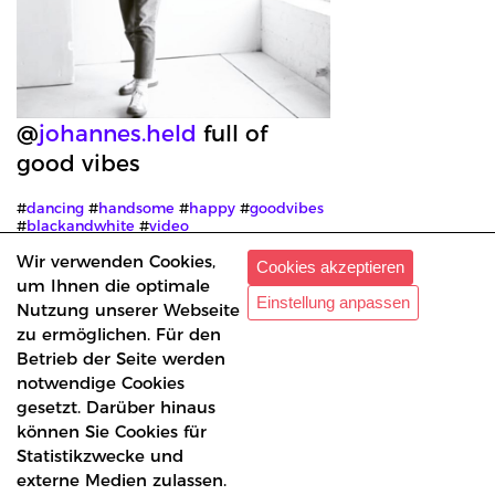
Johannes
@
johannes.held
full of
good vibes
#
dancing
#
handsome
#
happy
#
goodvibes
#
blackandwhite
#
video
Wir verwenden Cookies,
Cookies akzeptieren
Johannes
um Ihnen die optimale
Einstellung anpassen
Nutzung unserer Webseite
zu ermöglichen. Für den
Betrieb der Seite werden
notwendige Cookies
gesetzt. Darüber hinaus
können Sie Cookies für
Statistikzwecke und
externe Medien zulassen.