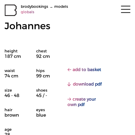
brodybookings
→
models
globals
Johannes
height
chest
187 cm
92 cm
add to basket
waist
hips
74 cm
99 cm
download pdf
size
shoes
46 - 48
45 / -
create your
own pdf
hair
eyes
brown
blue
age
28