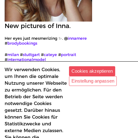
New pictures of Inna.
Her eyes just mesmerizing ✨. @
innamere
#
brodybookings
#
milan
#
stuttgart
#
cateye
#
portrait
#
internationalmodel
Wir verwenden Cookies,
Cookies akzeptieren
Inna V.
um Ihnen die optimale
Einstellung anpassen
Nutzung unserer Webseite
zu ermöglichen. Für den
Betrieb der Seite werden
notwendige Cookies
gesetzt. Darüber hinaus
können Sie Cookies für
Statistikzwecke und
externe Medien zulassen.
Sie können die