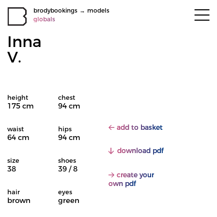
brodybookings
→
models
globals
Inna
V.
height
chest
175 cm
94 cm
add to basket
waist
hips
64 cm
94 cm
download pdf
size
shoes
38
39 / 8
create your
own pdf
hair
eyes
brown
green